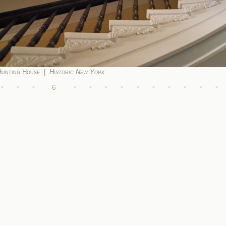
Hunting House |
Historic New York
•
•
•
6
•
•
•
•
•
•
•
•
•
•