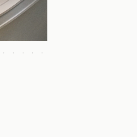
•
•
•
•
•