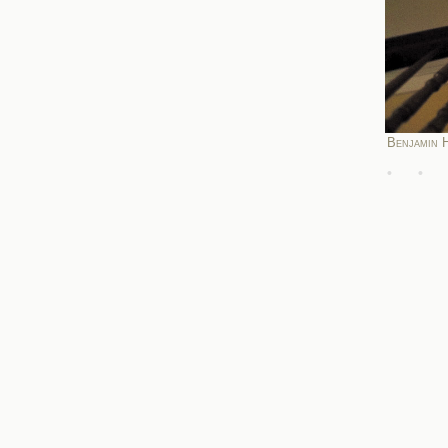
Benjamin 
•
•